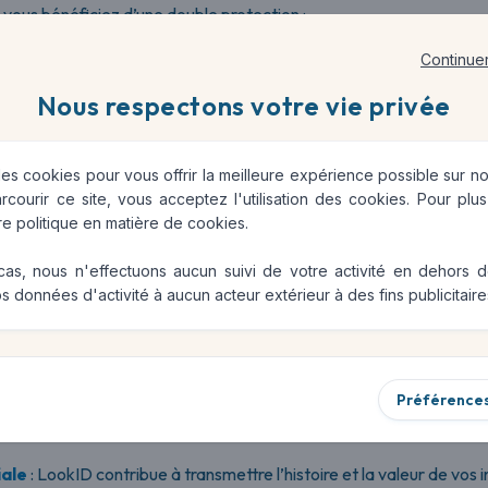
ous bénéficiez d’une double protection :
pour identifier l’instrument en cas de perte ou de litige.
Continue
fique
, grâce à notre réseau de partenaires, qui couvre les risques li
Nous respectons votre vie privée
des cookies pour vous offrir la meilleure expérience possible sur no
rcourir ce site, vous acceptez l'utilisation des cookies. Pour plus
tre
politique en matière de cookies
.
rets de LookID pour vos instruments de
cas, nous n'effectuons aucun suivi de votre activité en dehors 
s données d'activité à aucun acteur extérieur à des fins publicitaire
 Un passeport numérique apporte une preuve fiable de la provenanc
instrument bien documenté est plus attractif pour les acheteurs ou l
Préférence
âce à une assurance dédiée, vos instruments sont protégés lors 
iale
: LookID contribue à transmettre l’histoire et la valeur de vos