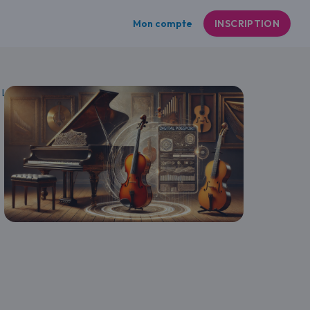
Mon compte
INSCRIPTION
 LookID