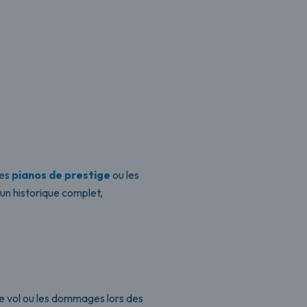
les
pianos de prestige
ou les
un historique complet,
e vol ou les dommages lors des