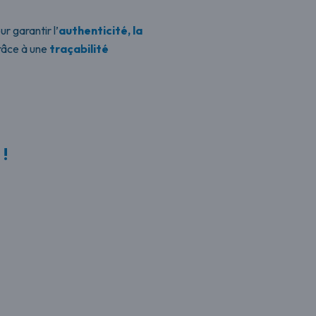
r garantir l’
authenticité, la
râce à une
traçabilité
!