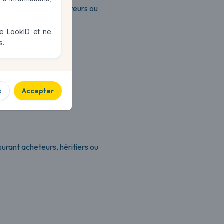
os articles. Les acheteurs ou
de LookID et ne
s.
s
Accepter
urant acheteurs, héritiers ou