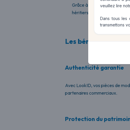
Grâce à une documentation cla
veuillez lire no
héritiers peuvent avoir confia
Dans tous les 
transmettons vo
Les bénéfices concr
Authenticité garantie
Avec LookID, vos pièces de mode
partenaires commerciaux.
Protection du patrimoi