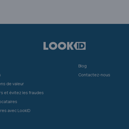
Blog
s
Contactez-nous
ens de valeur
rs et évitez les fraudes
locataires
ires avec LookID