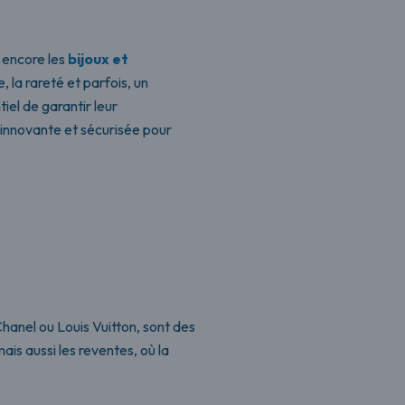
u encore les
bijoux et
, la rareté et parfois, un
iel de garantir leur
 innovante et sécurisée pour
anel ou Louis Vuitton, sont des
is aussi les reventes, où la