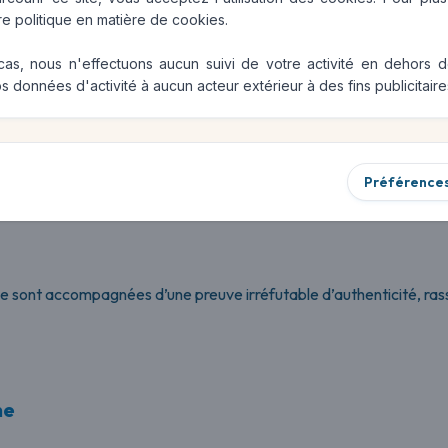
ire et fiable, LookID facilite la
revente
ou la
transmission
de v
tre
politique en matière de cookies
.
nce en la qualité et en l’authenticité de vos biens.
cas, nous n'effectuons aucun suivi de votre activité en dehors 
s données d'activité à aucun acteur extérieur à des fins publicitaire
ets pour vos objets de mode
Préférence
 sont accompagnées d’une preuve irréfutable d’authenticité, rass
ne