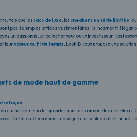
me, tels que les
sacs de luxe
, les
sneakers en série limitée
, o
 sont pas de simples articles vestimentaires. Ils incarnent l’élégance
ez un passionné, un collectionneur ou un investisseur, il est essent
et leur
valeur au fil du temps
. LookID vous propose une solution
objets de mode haut de gamme
ntrefaçon
, en particulier ceux des grandes maisons comme Hermès, Gucci, Ch
açons. Cette problématique complique non seulement les achats, ma