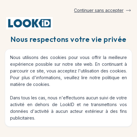
Continuer sans accepter
Accueil
Blog
Biens immobiliers : Valoriser et conserver le pat
Nous respectons votre vie privée
Biens immobiliers : Valoriser
Nous utilisons des cookies pour vous offrir la meilleure
et conserver le patrimoine
expérience possible sur notre site web. En continuant à
parcourir ce site, vous acceptez l'utilisation des cookies.
immobilier
Pour plus d'informations, veuillez lire notre
politique en
matière de cookies
.
Dans tous les cas, nous n'effectuons aucun suivi de votre
activité en dehors de LookID et ne transmettons vos
Les biens immobiliers, qu’il s’agisse de votre résidence
données d'activité à aucun acteur extérieur à des fins
principale, une résidence secondaire, des biens de location
publicitaires.
saisonnière, des maisons de caractère, de propriétés
historiques ou de villas uniques, représentent non seulement