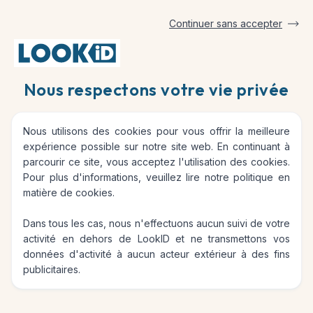
Continuer sans accepter
Accueil
Quelles sont les fraudes usuelles sur Le Bon Coin ?
Nous respectons votre vie privée
Quelles sont les fraudes
Nous utilisons des cookies pour vous offrir la meilleure
usuelles sur Le Bon Coin ?
expérience possible sur notre site web. En continuant à
parcourir ce site, vous acceptez l'utilisation des cookies.
Pour plus d'informations, veuillez lire notre
politique en
matière de cookies
.
Dans tous les cas, nous n'effectuons aucun suivi de votre
Le Bon Coin, comme de nombreuses plateformes de
activité en dehors de LookID et ne transmettons vos
vente en ligne, est parfois confronté à diverses
données d'activité à aucun acteur extérieur à des fins
formes de fraude. Voici les types de fraude les plus
publicitaires.
courantes identifiées sur cette plateforme :