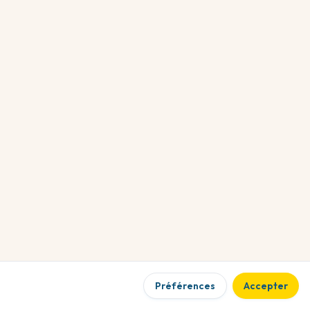
Facilitez la location de votre bien
Optimisez la vente de vos biens, vos objets
Inventoriez, assurez et transmettez vos biens de valeur
Sécurisez vos transactions entre particuliers et évitez les
fraudes
Simplifiez et sécurisez la sélection de vos locataires
Protégez votre bien et rassurez vos locataires avec LookID
Je me connecte
Blog
Contactez-nous
Mentions légales
Politique de confidentialité
Préférences
Accepter
Conditions générales d'utilisation